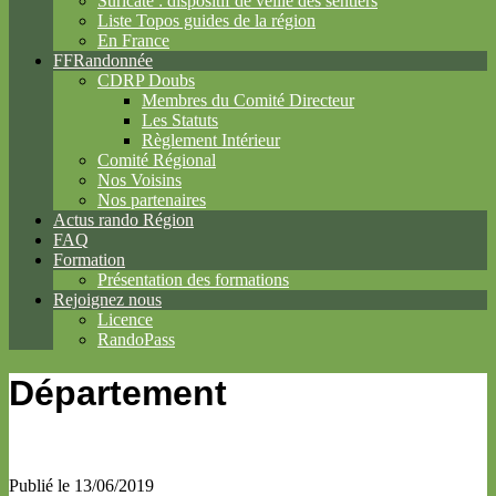
Suricate : dispositif de veille des sentiers
Liste Topos guides de la région
En France
FFRandonnée
CDRP Doubs
Membres du Comité Directeur
Les Statuts
Règlement Intérieur
Comité Régional
Nos Voisins
Nos partenaires
Actus rando Région
FAQ
Formation
Présentation des formations
Rejoignez nous
Licence
RandoPass
Département
Publié le 13/06/2019