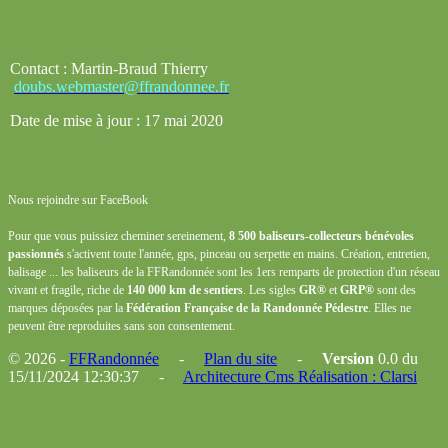
Contact : Martin-Braud Thierry
doubs.webmaster@ffrandonnee.fr
Date de mise à jour : 17 mai 2020
Nous rejoindre sur FaceBook
Pour que vous puissiez cheminer sereinement,
8 500 baliseurs-collecteurs bénévoles
passionnés
s'activent toute l'année, gps, pinceau ou serpette en mains. Création, entretien,
balisage ... les baliseurs de la FFRandonnée sont les 1ers remparts de protection d'un réseau
vivant et fragile, riche de
140 000 km de sentiers
. Les sigles
GR®
et
GRP®
sont des
marques déposées par la
Fédération Française de la Randonnée Pédestre
. Elles ne
peuvent être reproduites sans son consentement.
© 2026 -
FFRandonnée
-
Plan du site
-
Version
0.0 du
15/11/2024 12:30:37 -
Architecture Cms Réalisation : Clarsi